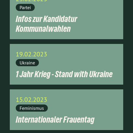
Partei
Infos zur Kandidatur
Kommunalwahlen
19.02.2023
Ukraine
1 Jahr Krieg - Stand with Ukraine
15.02.2023
Feminismus
Internationaler Frauentag