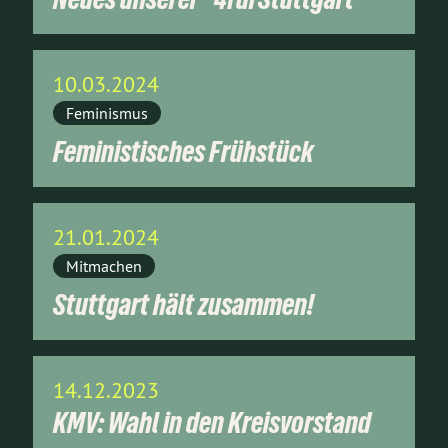
10.03.2024
Feminismus
Feministisches Frühstück
21.01.2024
Mitmachen
Stuttgart hält zusammen!
14.12.2023
KMV: Wahl in den Kreisvorstand