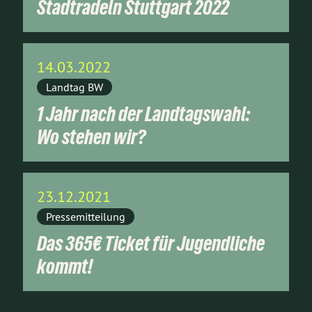
Stadtradeln Stuttgart 2022
14.03.2022
Landtag BW
1 Jahr nach der Landtagswahl:
Wo stehen wir?
23.12.2021
Pressemitteilung
Das 365€ Ticket für Jugendliche
kommt!