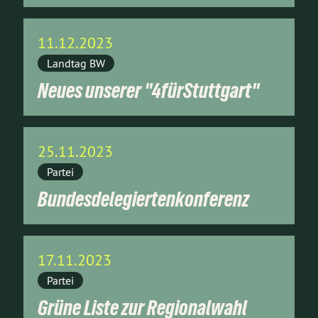
11.12.2023
Landtag BW
Neues unserer "4fürStuttgart"
25.11.2023
Partei
Bundesdelegiertenkonferenz
17.11.2023
Partei
Grüne Liste zur Regionalwahl