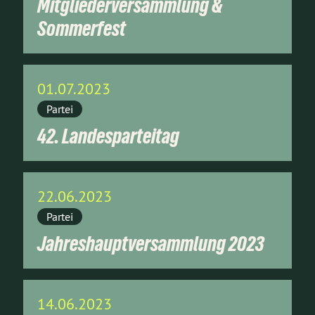
Mitgliederversammlung &
Sommerfest
01.07.2023
Partei
42. Landesparteitag
22.06.2023
Partei
Jahreshauptversammlung 2023
14.06.2023