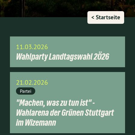
< Startseite
11.03.2026
Wahlparty Landtagswahl 2Ö26
21.02.2026
Partei
"Machen, was zu tun ist" -
Wahlarena der Grünen Stuttgart
im Wizemann