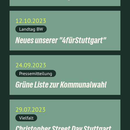
12.10.2023
Landtag BW
Neues unserer "4fürStuttgart"
24.09.2023
Pressemitteilung
Grüne Liste zur Kommunalwahl
29.07.2023
Vielfalt
Christopher Street Day Stuttgart