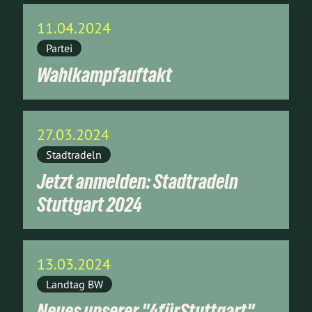
11.04.2024
Partei
Wahlkampfauftakt
27.03.2024
Stadtradeln
Jetzt anmelden: Stadtradeln
Stuttgart 2024
13.03.2024
Landtag BW
Neues unserer "4fürStuttgart"