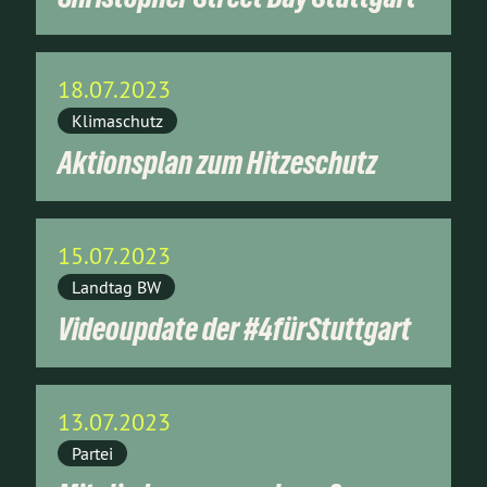
18.07.2023
Klimaschutz
Aktionsplan zum Hitzeschutz
15.07.2023
Landtag BW
Videoupdate der #4fürStuttgart
13.07.2023
Partei