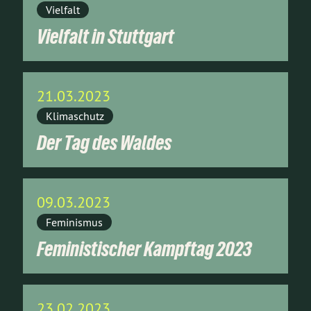
Vielfalt
Vielfalt in Stuttgart
21.03.2023
Klimaschutz
Der Tag des Waldes
09.03.2023
Feminismus
Feministischer Kampftag 2023
23.02.2023