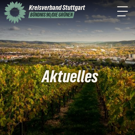
Stuttgart
Kreisverband
Stuttgart
Leichte
Presse
Kontakt
BÜNDNIS 90/DIE GRÜNEN
Sprache
Aktuelles