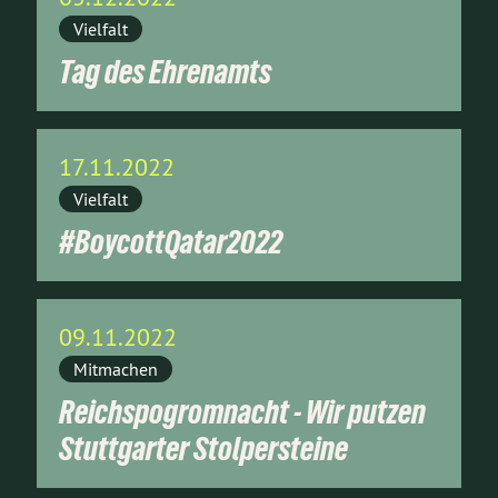
Vielfalt
Tag des Ehrenamts
17.11.2022
Vielfalt
#BoycottQatar2022
09.11.2022
Mitmachen
Reichspogromnacht - Wir putzen
Stuttgarter Stolpersteine