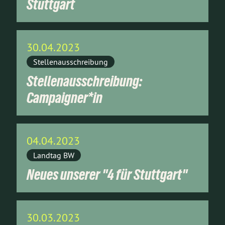
Stuttgart
30.04.2023
Stellenausschreibung
Stellenausschreibung:
Campaigner*in
04.04.2023
Landtag BW
Neues unserer "4 für Stuttgart"
30.03.2023