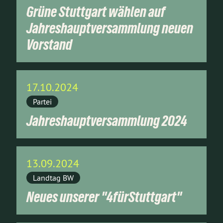
Grüne Stuttgart wählen auf
Jahreshauptversammlung neuen
Vorstand
17.10.2024
Partei
Jahreshauptversammlung 2024
13.09.2024
Landtag BW
Neues unserer "4fürStuttgart"