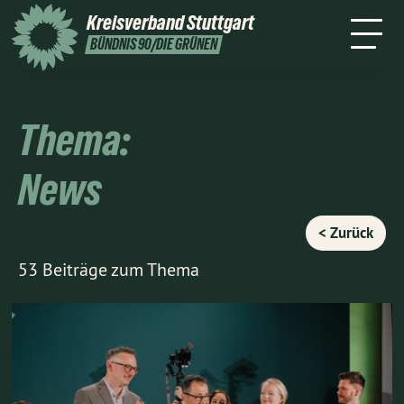
Stuttgart
Kreisverband
Stuttgart
Leichte
Presse
Kontakt
BÜNDNIS 90/DIE GRÜNEN
Sprache
Thema:
News
< Zurück
53 Beiträge zum Thema