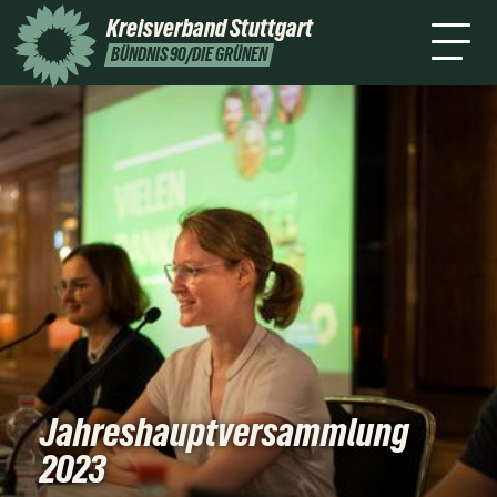
Stuttgart
Kreisverband
Stuttgart
Leichte
Presse
Kontakt
BÜNDNIS 90/DIE GRÜNEN
Sprache
Jahreshauptversammlung
2023