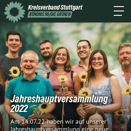
Stuttgart
Kreisverband
Stuttgart
Leichte
Presse
Kontakt
BÜNDNIS 90/DIE GRÜNEN
Sprache
Jahreshauptversammlung
2022
Am 14.07.22 haben wir auf unserer
Jahreshauptversammlung eine neue