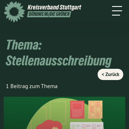
Stuttgart
Kreisverband
Stuttgart
Leichte
Presse
Kontakt
BÜNDNIS 90/DIE GRÜNEN
Sprache
Thema:
Stellenausschreibung
< Zurück
1 Beitrag zum Thema