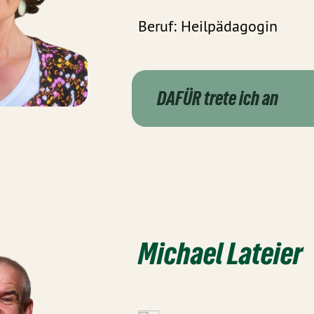
Beruf: Heilpädagogin
DAFÜR trete ich an
Michael Lateier
Listenplatz 2